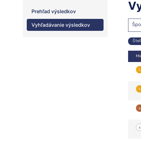
Vy
Prehľad výsledkov
Vyhľadávanie výsledkov
Špo
Štef
Mi
1
1
3
4