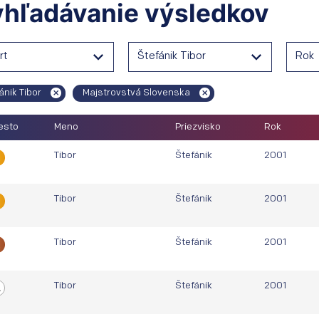
hľadávanie výsledkov
rt
Štefánik Tibor
Rok
ánik Tibor
Majstrovstvá Slovenska
esto
Meno
Priezvisko
Rok
Tibor
Štefánik
2001
.
Tibor
Štefánik
2001
.
Tibor
Štefánik
2001
.
Tibor
Štefánik
2001
.