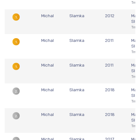
Trna
Michal
Slamka
2012
Majs
1.
Slo
Trna
Michal
Slamka
2011
Majs
1.
Slo
Trna
Michal
Slamka
2011
Majs
1.
Slo
Trna
Michal
Slamka
2018
Majs
2.
Slo
Trna
Michal
Slamka
2018
Majs
2.
Slo
Trna
Michal
Slamka
2017
Majs