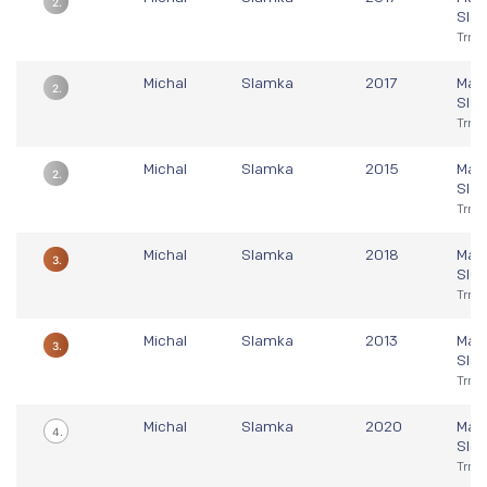
2.
Slo
Trna
Michal
Slamka
2017
Majs
2.
Slo
Trna
Michal
Slamka
2015
Majs
2.
Slo
Trna
Michal
Slamka
2018
Majs
3.
Slo
Trna
Michal
Slamka
2013
Majs
3.
Slo
Trna
Michal
Slamka
2020
Majs
4.
Slo
Trna