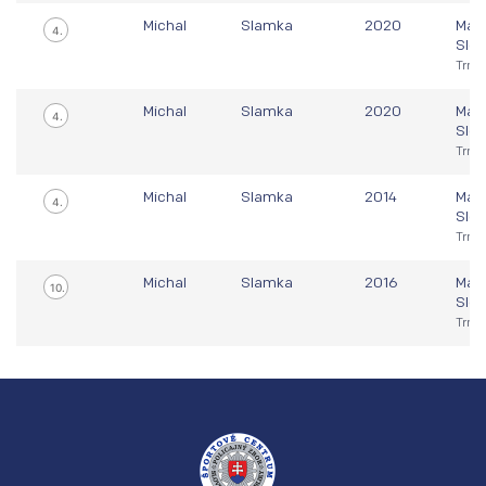
Michal
Slamka
2020
Majs
4.
Slo
Trna
Michal
Slamka
2020
Majs
4.
Slo
Trna
Michal
Slamka
2014
Majs
4.
Slo
Trna
Michal
Slamka
2016
Majs
10.
Slo
Trna