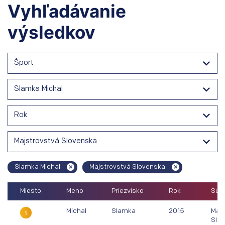
Vyhľadávanie
výsledkov
Šport
Slamka Michal
Rok
Majstrovstvá Slovenska
Slamka Michal
Majstrovstvá Slovenska
Miesto
Meno
Priezvisko
Rok
Súťa
Michal
Slamka
2015
Majs
1.
Slo